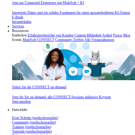
Jetzt zur Connected Experience mit MuleSoft + KI
Integrierte Daten sind ein solides Fundament für einen aussagekräftigen KI-Output
E-Book
herunterladen
Services
Ressourcen
Entdecken
Erfahrungsberichte von Kunden
Content-Bibliothek
Artikel
Presse
Blog
Events
MuleSoft CONNECT
Community-Treffen
Alle Veranstaltungen
Sehen Sie die CONNECT on-demand
Jetzt für Sie on-demand: alle CONNECT-Sessions inklusive Keynote
Jetzt ansehen
Entwickler
Erste Schritte (englischsprachig)
Community (englischsprachig)
Training (englischsprachig)
Tutorials (englischsprachig)