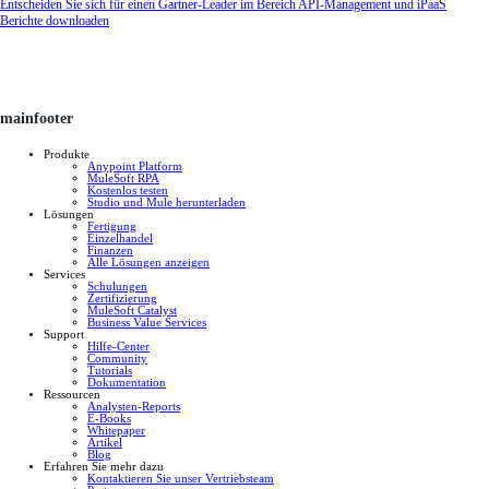
Entscheiden Sie sich für einen Gartner-Leader im Bereich API-Management und iPaaS
Berichte downloaden
mainfooter
Produkte
Anypoint Platform
MuleSoft RPA
Kostenlos testen
Studio und Mule herunterladen
Lösungen
Fertigung
Einzelhandel
Finanzen
Alle Lösungen anzeigen
Services
Schulungen
Zertifizierung
MuleSoft Catalyst
Business Value Services
Support
Hilfe-Center
Community
Tutorials
Dokumentation
Ressourcen
Analysten-Reports
E-Books
Whitepaper
Artikel
Blog
Erfahren Sie mehr dazu
Kontaktieren Sie unser Vertriebsteam