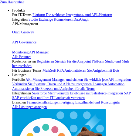
Skip
Zum Hauptinhalt
to
Produkte
content
Für IT-Teams
Platform
Die weltbeste Integrations- und API-Plattform
Integration
Studio
Exchange
Konnektoren
DataGraph
API-Management
Omni Gateway
API Governance
Monitoring
API Manager
Alle Features
Kostenlos testen
Registrieren Sie sich für die Anypoint Platform
Studio und Mule
herunterladen
Für Business-Teams
MuleSoft RPA
Automatisieren Sie Aufgaben mit Bots
Lösungen
Portfolio
API Management
Managen und sichern Sie wirklich jede API
Integration
Verbinden Sie Systeme, Daten und APIs zu integrierten Lösungen
Automation
Automatisieren Sie Prozesse und Aufgaben für alle Teams
Integrationen
Salesforce
Mehr vernetzte Erlebnisse mit Salesforce-Integration
SAP
SAP erschließen und Ihre IT-Landschaft vernetzen
Branchen
Finanzdienstleistungen
Fertigung
Einzelhandel und Konsumgüter
Alle Lösungen anzeigen