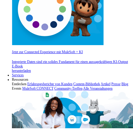
Jetzt zur Connected Experience mit MuleSoft + KI
Integrierte Daten sind ein solides Fundament für einen aussagekräftigen KI-Output
E-Book
herunterladen
Services
Ressourcen
Entdecken
Erfahrungsberichte von Kunden
Content-Bibliothek
Artikel
Presse
Blog
Events
MuleSoft CONNECT
Community-Treffen
Alle Veranstaltungen