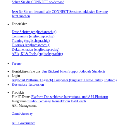
Sehen Sie die CONNECT on-demand
Jetzt für Sie on-demand: alle CONNECT-Sessions inklusive Keynote
Jetzt ansehen
Entwickler
Erste Schritte (englischsprachig)
Community (englischsprachig)
Training (englischsprachig)
Tutorials (englischsprachig)
Dokumentation (englischsprachig)
APIs, KI & Tools (englischsprachig)
Partner
Kontaktieren Sie uns
Um Rückruf bitten
Support
Globale Standorte
Login
Anypoint Platform (Englisch)
Composer (Englisch)
Hilfe-Center (Englisch)
Kostenlose Testversion
Produkte
Für IT-Teams
Platform
Die weltbeste Integrations- und API-Plattform
Integration
Studio
Exchange
Konnektoren
DataGraph
API-Management
Omni Gateway
API Governance