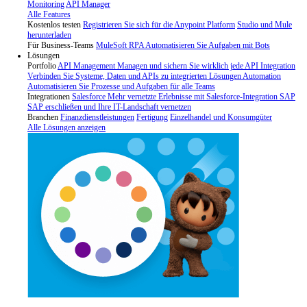
Monitoring
API Manager
Alle Features
Kostenlos testen
Registrieren Sie sich für die Anypoint Platform
Studio und Mule
herunterladen
Für Business-Teams
MuleSoft RPA
Automatisieren Sie Aufgaben mit Bots
Lösungen
Portfolio
API Management
Managen und sichern Sie wirklich jede API
Integration
Verbinden Sie Systeme, Daten und APIs zu integrierten Lösungen
Automation
Automatisieren Sie Prozesse und Aufgaben für alle Teams
Integrationen
Salesforce
Mehr vernetzte Erlebnisse mit Salesforce-Integration
SAP
SAP erschließen und Ihre IT-Landschaft vernetzen
Branchen
Finanzdienstleistungen
Fertigung
Einzelhandel und Konsumgüter
Alle Lösungen anzeigen