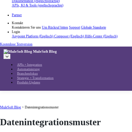
Dokumentation (englischsprachig)
APIs, KI & Tools (englischsprachig)
Partner
Kontakt
Kontaktieren Sie uns
Um Rückruf bitten
Support
Globale Standorte
Login
Anypoint Platform (Englisch)
Composer (Englisch)
Hilfe-Center (Englisch)
Kostenlose Testversion
MuleSoft Blog
APIs + Integration
Automatisierung
Branchenfokus
Strategie + Transformation
Produkt-Updates
MuleSoft Blog
>
Datenintegrationsmuster
Datenintegrationsmuster