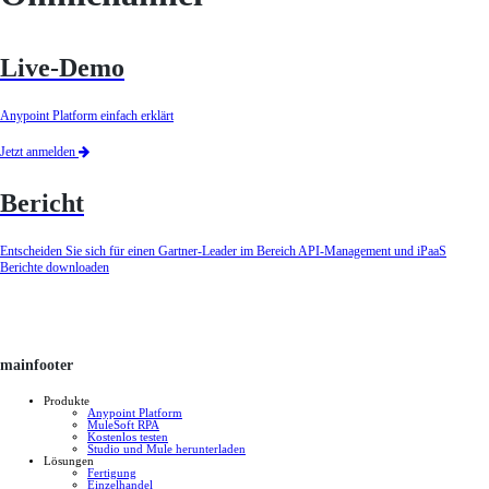
Live-Demo
Anypoint Platform einfach erklärt
Jetzt anmelden
Bericht
Entscheiden Sie sich für einen Gartner-Leader im Bereich API-Management und iPaaS
Berichte downloaden
mainfooter
Produkte
Anypoint Platform
MuleSoft RPA
Kostenlos testen
Studio und Mule herunterladen
Lösungen
Fertigung
Einzelhandel