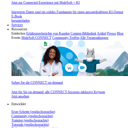
Jetzt zur Connected Experience mit MuleSoft + KI
Integrierte Daten sind ein solides Fundament für einen aussagekräftigen KI-Output
E-Book
herunterladen
Services
Ressourcen
Entdecken
Erfahrungsberichte von Kunden
Content-Bibliothek
Artikel
Presse
Blog
Events
MuleSoft CONNECT
Community-Treffen
Alle Veranstaltungen
Sehen Sie die CONNECT on-demand
Jetzt für Sie on-demand: alle CONNECT-Sessions inklusive Keynote
Jetzt ansehen
Entwickler
Erste Schritte (englischsprachig)
Community (englischsprachig)
Training (englischsprachig)
Tutorials (englischsprachig)