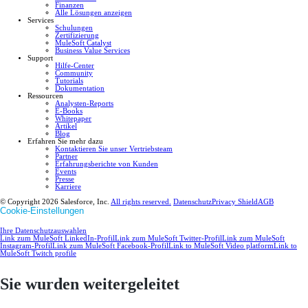
Finanzen
Alle Lösungen anzeigen
Services
Schulungen
Zertifizierung
MuleSoft Catalyst
Business Value Services
Support
Hilfe-Center
Community
Tutorials
Dokumentation
Ressourcen
Analysten-Reports
E-Books
Whitepaper
Artikel
Blog
Erfahren Sie mehr dazu
Kontaktieren Sie unser Vertriebsteam
Partner
Erfahrungsberichte von Kunden
Events
Presse
Karriere
© Copyright 2026
Salesforce, Inc.
All rights reserved.
Datenschutz
Privacy Shield
AGB
Cookie-Einstellungen
Ihre Datenschutzauswahlen
Link zum MuleSoft LinkedIn-Profil
Link zum MuleSoft Twitter-Profil
Link zum MuleSoft
Instagram-Profil
Link zum MuleSoft Facebook-Profil
Link to MuleSoft Video platform
Link to
MuleSoft Twitch profile
Sie wurden weitergeleitet