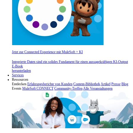
Jetzt zur Connected Experience mit MuleSoft + KI
Integrierte Daten sind ein solides Fundament für einen aussagekräftigen KI-Output
E-Book
herunterladen
Services
Ressourcen
Entdecken
Erfahrungsberichte von Kunden
Content-Bibliothek
Artikel
Presse
Blog
Events
MuleSoft CONNECT
Community-Treffen
Alle Veranstaltungen