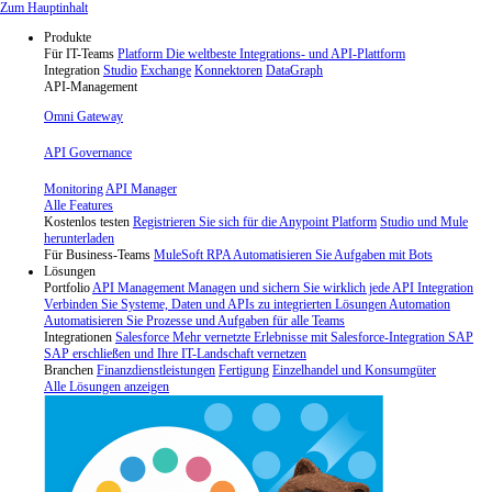
Skip
Zum Hauptinhalt
to
Produkte
content
Für IT-Teams
Platform
Die weltbeste Integrations- und API-Plattform
Integration
Studio
Exchange
Konnektoren
DataGraph
API-Management
Omni Gateway
API Governance
Monitoring
API Manager
Alle Features
Kostenlos testen
Registrieren Sie sich für die Anypoint Platform
Studio und Mule
herunterladen
Für Business-Teams
MuleSoft RPA
Automatisieren Sie Aufgaben mit Bots
Lösungen
Portfolio
API Management
Managen und sichern Sie wirklich jede API
Integration
Verbinden Sie Systeme, Daten und APIs zu integrierten Lösungen
Automation
Automatisieren Sie Prozesse und Aufgaben für alle Teams
Integrationen
Salesforce
Mehr vernetzte Erlebnisse mit Salesforce-Integration
SAP
SAP erschließen und Ihre IT-Landschaft vernetzen
Branchen
Finanzdienstleistungen
Fertigung
Einzelhandel und Konsumgüter
Alle Lösungen anzeigen