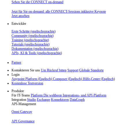
Sehen Sie die CONNECT on-demand
Jetzt für Sie on-demand: alle CONNECT-Sessions inklusive Keynote
Jetzt ansehen
Entwickler
Erste Schritte (englischsprachig)
Community (englischsprachig)
Training (englischsprachig)
Tutorials (englischsprachig)
Dokumentation (englischsprachig)
APIs, KI & Tools (englischsprachig)
Partner
Kontaktieren Sie uns
Um Rückruf bitten
Support
Globale Standorte
Login
Anypoint Platform (Englisch)
Composer (Englisch)
Hilfe-Center (Englisch)
Kostenlose Testversion
Produkte
Für IT-Teams
Platform
Die weltbeste Integrations- und API-Plattform
Integration
Studio
Exchange
Konnektoren
DataGraph
API-Management
Omni Gateway
API Governance