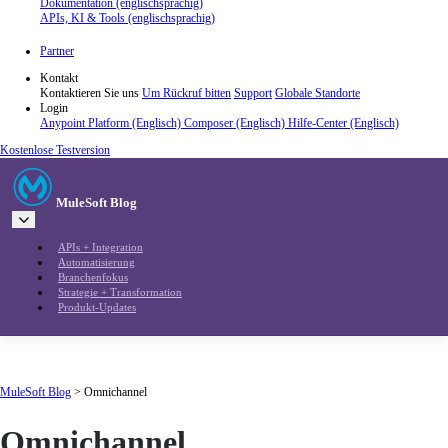
Dokumentation (englischsprachig)
APIs, KI & Tools (englischsprachig)
Partner
Kontakt
Kontaktieren Sie uns
Um Rückruf bitten
Support
Globale Standorte
Login
Anypoint Platform (Englisch)
Composer (Englisch)
Hilfe-Center (Englisch)
Kostenlose Testversion
MuleSoft Blog
APIs + Integration
Automatisierung
Branchenfokus
Strategie + Transformation
Produkt-Updates
MuleSoft Blog
>
Omnichannel
Omnichannel