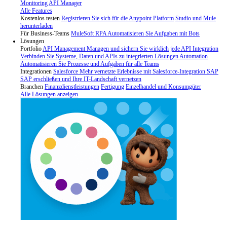
Monitoring
API Manager
Alle Features
Kostenlos testen
Registrieren Sie sich für die Anypoint Platform
Studio und Mule
herunterladen
Für Business-Teams
MuleSoft RPA
Automatisieren Sie Aufgaben mit Bots
Lösungen
Portfolio
API Management
Managen und sichern Sie wirklich jede API
Integration
Verbinden Sie Systeme, Daten und APIs zu integrierten Lösungen
Automation
Automatisieren Sie Prozesse und Aufgaben für alle Teams
Integrationen
Salesforce
Mehr vernetzte Erlebnisse mit Salesforce-Integration
SAP
SAP erschließen und Ihre IT-Landschaft vernetzen
Branchen
Finanzdienstleistungen
Fertigung
Einzelhandel und Konsumgüter
Alle Lösungen anzeigen