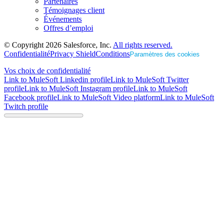
Partenaires
Témoignages client
Événements
Offres d’emploi
© Copyright 2026
Salesforce, Inc.
All rights reserved.
Confidentialité
Privacy Shield
Conditions
Paramètres des cookies
Vos choix de confidentialité
Link to MuleSoft Linkedin profile
Link to MuleSoft Twitter
profile
Link to MuleSoft Instagram profile
Link to MuleSoft
Facebook profile
Link to MuleSoft Video platform
Link to MuleSoft
Twitch profile