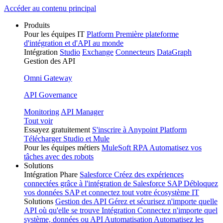
Skip
Accéder au contenu principal
to
Produits
content
Pour les équipes IT
Platform
Première plateforme
d'intégration et d'API au monde
Intégration
Studio
Exchange
Connecteurs
DataGraph
Gestion des API
Omni Gateway
API Governance
Monitoring
API Manager
Tout voir
Essayez gratuitement
S'inscrire à Anypoint Platform
Télécharger Studio et Mule
Pour les équipes métiers
MuleSoft RPA
Automatisez vos
tâches avec des robots
Solutions
Intégration Phare
Salesforce
Créez des expériences
connectées grâce à l'intégration de Salesforce
SAP
Débloquez
vos données SAP et connectez tout votre écosystème IT
Solutions
Gestion des API
Gérez et sécurisez n'importe quelle
API où qu'elle se trouve
Intégration
Connectez n'importe quel
système, données ou API
Automatisation
Automatisez les