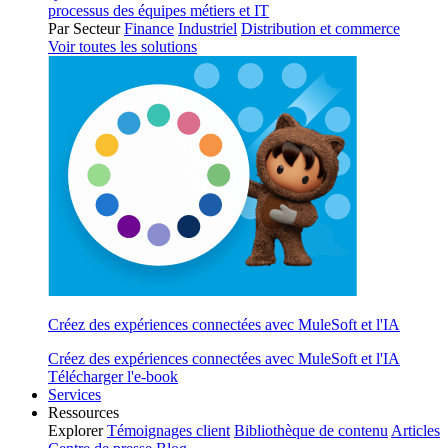
processus des équipes métiers et IT
Par Secteur
Finance
Industriel
Distribution et commerce
Voir toutes les solutions
Créez des expériences connectées avec MuleSoft et l'IA
Créez des expériences connectées avec MuleSoft et l'IA
Télécharger l'e-book
Services
Ressources
Explorer
Témoignages client
Bibliothèque de contenu
Articles