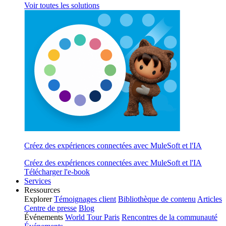
Voir toutes les solutions
Créez des expériences connectées avec MuleSoft et l'IA
Créez des expériences connectées avec MuleSoft et l'IA
Télécharger l'e-book
Services
Ressources
Explorer
Témoignages client
Bibliothèque de contenu
Articles
Centre de presse
Blog
Événements
World Tour Paris
Rencontres de la communauté