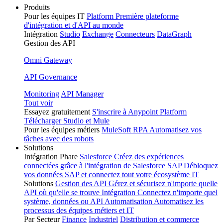
Produits
Pour les équipes IT
Platform
Première plateforme
d'intégration et d'API au monde
Intégration
Studio
Exchange
Connecteurs
DataGraph
Gestion des API
Omni Gateway
API Governance
Monitoring
API Manager
Tout voir
Essayez gratuitement
S'inscrire à Anypoint Platform
Télécharger Studio et Mule
Pour les équipes métiers
MuleSoft RPA
Automatisez vos
tâches avec des robots
Solutions
Intégration Phare
Salesforce
Créez des expériences
connectées grâce à l'intégration de Salesforce
SAP
Débloquez
vos données SAP et connectez tout votre écosystème IT
Solutions
Gestion des API
Gérez et sécurisez n'importe quelle
API où qu'elle se trouve
Intégration
Connectez n'importe quel
système, données ou API
Automatisation
Automatisez les
processus des équipes métiers et IT
Par Secteur
Finance
Industriel
Distribution et commerce