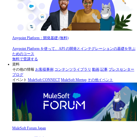
Anypoint Platform：開発基礎 (無料)
Anypoint Platform を使って、API の開発とインテグレーションの基礎を学ぶ
ためのコース
無料で受講する
資料
その他の情報
お客様事例
コンテンツライブラリ
動画
記事
プレスセンター
ブログ
イベント
MuleSoft CONNECT
MuleSoft Meetup
その他イベント
MuleSoft Forum Japan