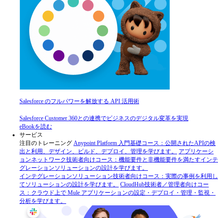
Salesforce のフルパワーを解放する API 活用術
Salesforce Customer 360との連携でビジネスのデジタル変革を実現
eBookを読む
サービス
注目のトレーニング
Anypoint Platform 入門
基礎コース：公開されたAPIの検
出と利用、デザイン、ビルド、デプロイ、管理を学びます。
アプリケーシ
ョンネットワーク
技術者向けコース：機能要件と非機能要件を満たすインテ
グレーションソリューションの設計を学びます。
インテグレーションソリューション
技術者向けコース：実際の事例を利用し
てソリューションの設計を学びます。
CloudHub
技術者／管理者向けコー
ス：クラウド上で Mule アプリケーションの設定・デプロイ・管理・監視・
分析を学びます。