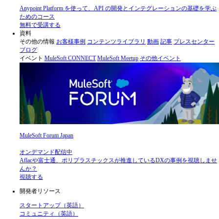
Anypoint Platform を使って、API の開発とインテグレーションの基礎を学ぶ
ためのコース
無料で受講する
資料
その他の情報
お客様事例
コンテンツライブラリ
動画
記事
プレスセンター
ブログ
イベント
MuleSoft CONNECT
MuleSoft Meetup
その他イベント
MuleSoft Forum Japan
オンデマンド配信中
Aflacや富士通、ポリプラスチックスが推進しているDXの事例を視聴しませ
んか？
視聴する
開発者リソース
スタートアップ（英語）
コミュニティ（英語）