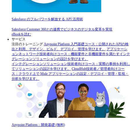
Salesforce のフルパワーを解放する API 活用術
Salesforce Customer 360との連携でビジネスのデジタル変革を実現
eBookを読む
サービス
注目のトレーニング
Anypoint Platform 入門
基礎コース：公開されたAPIの検
出と利用、デザイン、ビルド、デプロイ、管理を学びます。
アプリケーシ
ョンネットワーク
技術者向けコース：機能要件と非機能要件を満たすインテ
グレーションソリューションの設計を学びます。
インテグレーションソリューション
技術者向けコース：実際の事例を利用し
てソリューションの設計を学びます。
CloudHub
技術者／管理者向けコー
ス：クラウド上で Mule アプリケーションの設定・デプロイ・管理・監視・
分析を学びます。
Anypoint Platform：開発基礎 (無料)