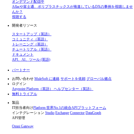
オンデマンド配信中
Aflacや富士通、ポリプラスチックスが推進しているDXの事例を視聴しませ
んか？
視聴する
開発者リソース
スタートアップ（英語）
コミュニティ（英語）
トレーニング（英語）
チュートリアル（英語）
ドキュメント
API、AI、ツール (英語)
パートナー
お問い合わせ
MuleSoft に連絡
サポートを依頼
グローバル拠点
ログイン
Anypoint Platform（英語）
ヘルプセンター（英語）
無料トライアル
製品
IT担当者向け
Platform
世界No.1の統合APIプラットフォーム
インテグレーション
Studio
Exchange
Connector
DataGraph
API管理
Omni Gateway