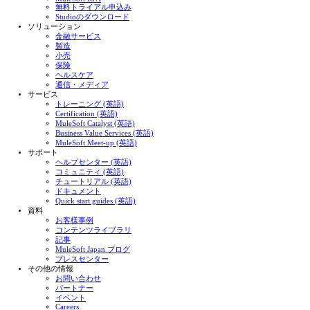
無料トライアル申込み
Studioのダウンロード
ソリューション
金融サービス
製造
小売
保険
ヘルスケア
通信・メディア
サービス
トレーニング (英語)
Certification (英語)
MuleSoft Catalyst (英語)
Business Value Services (英語)
MuleSoft Meet-up (英語)
サポート
ヘルプセンター (英語)
コミュニティ (英語)
チュートリアル (英語)
ドキュメント
Quick start guides (英語)
資料
お客様事例
コンテンツライブラリ
記事
MuleSoft Japan ブログ
プレスセンター
その他の情報
お問い合わせ
パートナー
イベント
Careers