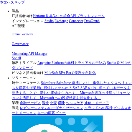
Skip
本文へスキップ
to
content
製品
IT担当者向け
Platform
世界No.1の統合APIプラットフォーム
インテグレーション
Studio
Exchange
Connector
DataGraph
API管理
Omni Gateway
Governance
Monitoring
API Manager
See all
無料トライアル
Anypoint Platformの無料トライアルお申込み
Studio & Muleの
ダウンロード
ビジネス担当者向け
MuleSoft RPA
Botで業務を自動化
ソリューション
統合ユースケース
Salesforce
Salesforce 連携により、進化したエクスペリエン
スを顧客や従業員に提供しませんか？
SAP
SAP の中に眠っているデータを
開放することで、新しい価値を生み出す。
Microsoft
既存の接続ソリューシ
ョンを活用して、Microsoft への投資効果を最大化する。
業種
金融サービス
製造
小売
保険
ヘルスケア
通信・メディア
課題
レガシーシステムのモダナイゼーション
クラウドへの移行
ビジネスオ
ートメーション
単一の顧客ビュー