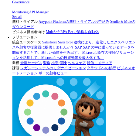
Governance
Monitoring
API Manager
See all
無料トライアル
Anypoint Platformの無料トライアルお申込み
Studio & Muleの
ダウンロード
ビジネス担当者向け
MuleSoft RPA
Botで業務を自動化
ソリューション
統合ユースケース
Salesforce
Salesforce 連携により、進化したエクスペリエン
スを顧客や従業員に提供しませんか？
SAP
SAP の中に眠っているデータを
開放することで、新しい価値を生み出す。
Microsoft
既存の接続ソリューシ
ョンを活用して、Microsoft への投資効果を最大化する。
業種
金融サービス
製造
小売
保険
ヘルスケア
通信・メディア
課題
レガシーシステムのモダナイゼーション
クラウドへの移行
ビジネスオ
ートメーション
単一の顧客ビュー