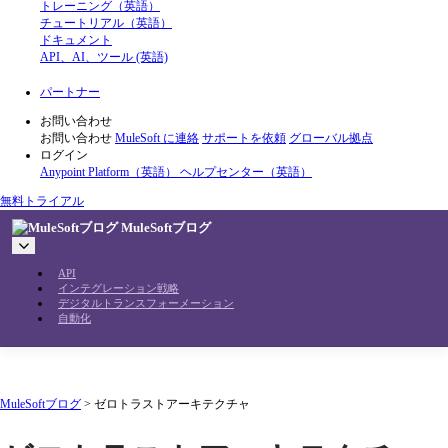
トレーニング（英語）
チュートリアル（英語）
ドキュメント
API、AI、ツール (英語)
パートナー
お問い合わせ
お問い合わせ
MuleSoft に連絡
サポートを依頼
グローバル拠点
ログイン
Anypoint Platform（英語）
ヘルプセンター（英語）
無料トライアル
MuleSoftブログ
API
インテグレーション戦略
デジタルトランスフォーメーション
自動化
MuleSoftブログ
>
ゼロトラストアーキテクチャ