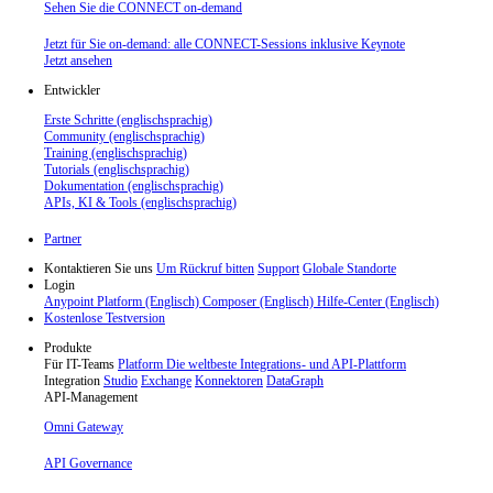
Sehen Sie die CONNECT on-demand
Jetzt für Sie on-demand: alle CONNECT-Sessions inklusive Keynote
Jetzt ansehen
Entwickler
Erste Schritte (englischsprachig)
Community (englischsprachig)
Training (englischsprachig)
Tutorials (englischsprachig)
Dokumentation (englischsprachig)
APIs, KI & Tools (englischsprachig)
Partner
Kontaktieren Sie uns
Um Rückruf bitten
Support
Globale Standorte
Login
Anypoint Platform (Englisch)
Composer (Englisch)
Hilfe-Center (Englisch)
Kostenlose Testversion
Produkte
Für IT-Teams
Platform
Die weltbeste Integrations- und API-Plattform
Integration
Studio
Exchange
Konnektoren
DataGraph
API-Management
Omni Gateway
API Governance