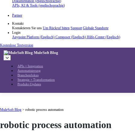
Dokumentation (englischsprachig)
APIs, KI & Tools (englischsprachig)
Partner
Kontakt
Kontaktieren Sie uns
Um Rückruf bitten
Support
Globale Standorte
Login
Anypoint Platform (Englisch)
Composer (Englisch)
Hilfe-Center (Englisch)
Kostenlose Testversion
MuleSoft Blog
APIs + Integration
Automatisierung
Branchenfokus
Strategie + Transformation
Produkt-Updates
MuleSoft Blog
>
robotic process automation
robotic process automation