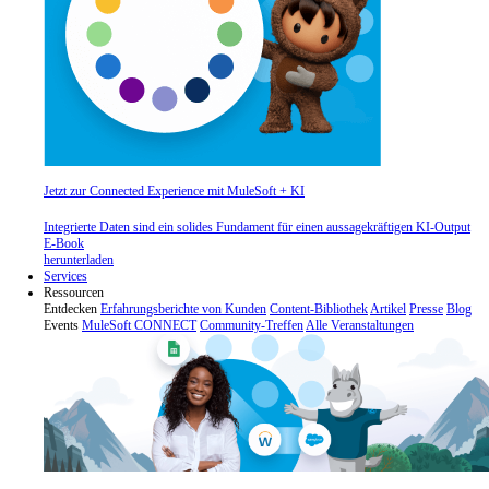
Jetzt zur Connected Experience mit MuleSoft + KI
Integrierte Daten sind ein solides Fundament für einen aussagekräftigen KI-Output
E-Book
herunterladen
Services
Ressourcen
Entdecken
Erfahrungsberichte von Kunden
Content-Bibliothek
Artikel
Presse
Blog
Events
MuleSoft CONNECT
Community-Treffen
Alle Veranstaltungen