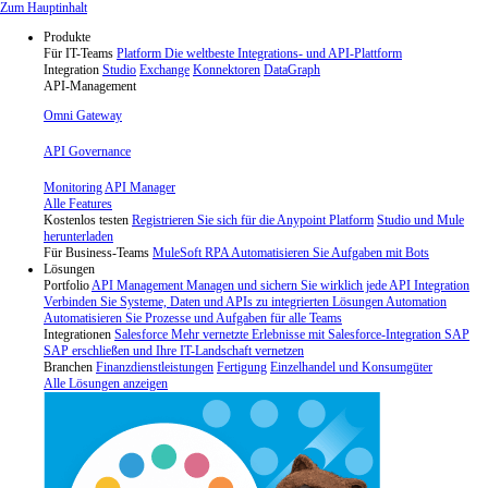
Skip
Zum Hauptinhalt
to
Produkte
content
Für IT-Teams
Platform
Die weltbeste Integrations- und API-Plattform
Integration
Studio
Exchange
Konnektoren
DataGraph
API-Management
Omni Gateway
API Governance
Monitoring
API Manager
Alle Features
Kostenlos testen
Registrieren Sie sich für die Anypoint Platform
Studio und Mule
herunterladen
Für Business-Teams
MuleSoft RPA
Automatisieren Sie Aufgaben mit Bots
Lösungen
Portfolio
API Management
Managen und sichern Sie wirklich jede API
Integration
Verbinden Sie Systeme, Daten und APIs zu integrierten Lösungen
Automation
Automatisieren Sie Prozesse und Aufgaben für alle Teams
Integrationen
Salesforce
Mehr vernetzte Erlebnisse mit Salesforce-Integration
SAP
SAP erschließen und Ihre IT-Landschaft vernetzen
Branchen
Finanzdienstleistungen
Fertigung
Einzelhandel und Konsumgüter
Alle Lösungen anzeigen