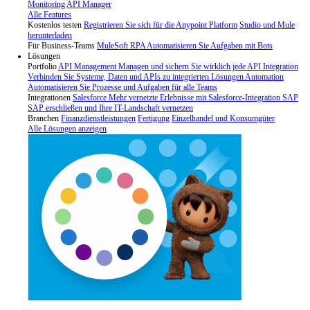
Monitoring
API Manager
Alle Features
Kostenlos testen
Registrieren Sie sich für die Anypoint Platform
Studio und Mule
herunterladen
Für Business-Teams
MuleSoft RPA
Automatisieren Sie Aufgaben mit Bots
Lösungen
Portfolio
API Management
Managen und sichern Sie wirklich jede API
Integration
Verbinden Sie Systeme, Daten und APIs zu integrierten Lösungen
Automation
Automatisieren Sie Prozesse und Aufgaben für alle Teams
Integrationen
Salesforce
Mehr vernetzte Erlebnisse mit Salesforce-Integration
SAP
SAP erschließen und Ihre IT-Landschaft vernetzen
Branchen
Finanzdienstleistungen
Fertigung
Einzelhandel und Konsumgüter
Alle Lösungen anzeigen