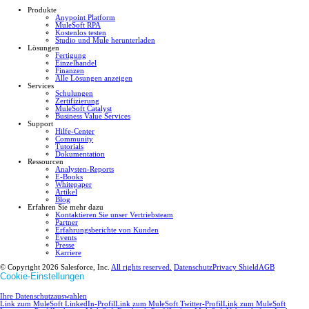
Produkte
Anypoint Platform
MuleSoft RPA
Kostenlos testen
Studio und Mule herunterladen
Lösungen
Fertigung
Einzelhandel
Finanzen
Alle Lösungen anzeigen
Services
Schulungen
Zertifizierung
MuleSoft Catalyst
Business Value Services
Support
Hilfe-Center
Community
Tutorials
Dokumentation
Ressourcen
Analysten-Reports
E-Books
Whitepaper
Artikel
Blog
Erfahren Sie mehr dazu
Kontaktieren Sie unser Vertriebsteam
Partner
Erfahrungsberichte von Kunden
Events
Presse
Karriere
© Copyright 2026
Salesforce, Inc.
All rights reserved.
Datenschutz
Privacy Shield
AGB
Cookie-Einstellungen
Ihre Datenschutzauswahlen
Link zum MuleSoft LinkedIn-Profil
Link zum MuleSoft Twitter-Profil
Link zum MuleSoft