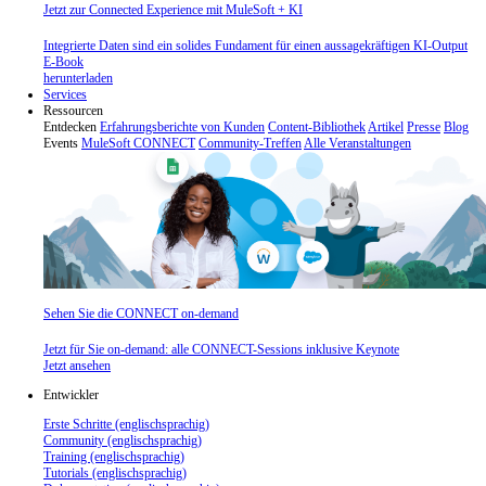
Jetzt zur Connected Experience mit MuleSoft + KI
Integrierte Daten sind ein solides Fundament für einen aussagekräftigen KI-Output
E-Book
herunterladen
Services
Ressourcen
Entdecken
Erfahrungsberichte von Kunden
Content-Bibliothek
Artikel
Presse
Blog
Events
MuleSoft CONNECT
Community-Treffen
Alle Veranstaltungen
Sehen Sie die CONNECT on-demand
Jetzt für Sie on-demand: alle CONNECT-Sessions inklusive Keynote
Jetzt ansehen
Entwickler
Erste Schritte (englischsprachig)
Community (englischsprachig)
Training (englischsprachig)
Tutorials (englischsprachig)