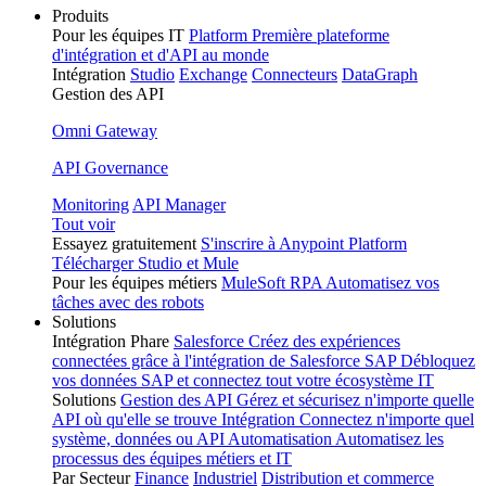
Produits
Pour les équipes IT
Platform
Première plateforme
d'intégration et d'API au monde
Intégration
Studio
Exchange
Connecteurs
DataGraph
Gestion des API
Omni Gateway
API Governance
Monitoring
API Manager
Tout voir
Essayez gratuitement
S'inscrire à Anypoint Platform
Télécharger Studio et Mule
Pour les équipes métiers
MuleSoft RPA
Automatisez vos
tâches avec des robots
Solutions
Intégration Phare
Salesforce
Créez des expériences
connectées grâce à l'intégration de Salesforce
SAP
Débloquez
vos données SAP et connectez tout votre écosystème IT
Solutions
Gestion des API
Gérez et sécurisez n'importe quelle
API où qu'elle se trouve
Intégration
Connectez n'importe quel
système, données ou API
Automatisation
Automatisez les
processus des équipes métiers et IT
Par Secteur
Finance
Industriel
Distribution et commerce