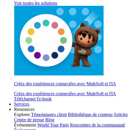
Voir toutes les solutions
Créez des expériences connectées avec MuleSoft et l'IA
Créez des expériences connectées avec MuleSoft et l'IA
Télécharger l'e-book
Services
Ressources
Explorer
Témoignages client
Bibliothèque de contenu
Articles
Centre de presse
Blog
Événements
World Tour Paris
Rencontres de la communauté