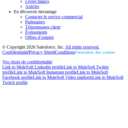
Livres blancs
Articles
En découvrir davantage
Contacter le service commercial
Partenaires
Témoignages client
Événements
Offres d’emploi
© Copyright 2026
Salesforce, Inc.
All rights reserved.
Confidentialité
Privacy Shield
Conditions
Paramètres des cookies
Vos choix de confidentialité
Link to MuleSoft Linkedin profile
Link to MuleSoft Twitter
profile
Link to MuleSoft Instagram profile
Link to MuleSoft
Facebook profile
Link to MuleSoft Video platform
Link to MuleSoft
Twitch profile