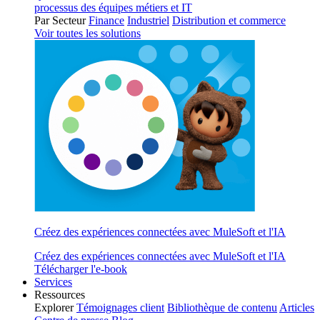
processus des équipes métiers et IT
Par Secteur
Finance
Industriel
Distribution et commerce
Voir toutes les solutions
Créez des expériences connectées avec MuleSoft et l'IA
Créez des expériences connectées avec MuleSoft et l'IA
Télécharger l'e-book
Services
Ressources
Explorer
Témoignages client
Bibliothèque de contenu
Articles