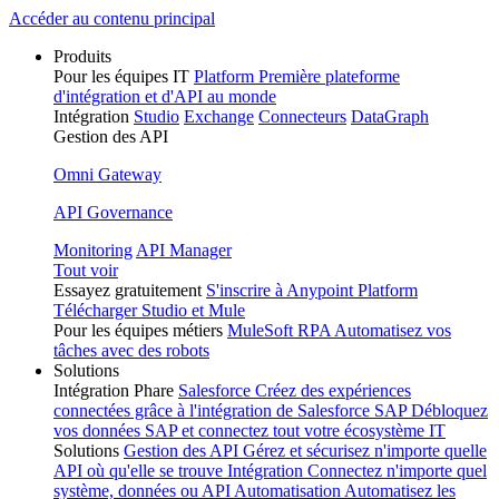
Skip
Accéder au contenu principal
to
Produits
content
Pour les équipes IT
Platform
Première plateforme
d'intégration et d'API au monde
Intégration
Studio
Exchange
Connecteurs
DataGraph
Gestion des API
Omni Gateway
API Governance
Monitoring
API Manager
Tout voir
Essayez gratuitement
S'inscrire à Anypoint Platform
Télécharger Studio et Mule
Pour les équipes métiers
MuleSoft RPA
Automatisez vos
tâches avec des robots
Solutions
Intégration Phare
Salesforce
Créez des expériences
connectées grâce à l'intégration de Salesforce
SAP
Débloquez
vos données SAP et connectez tout votre écosystème IT
Solutions
Gestion des API
Gérez et sécurisez n'importe quelle
API où qu'elle se trouve
Intégration
Connectez n'importe quel
système, données ou API
Automatisation
Automatisez les