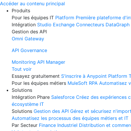
Skip
Accéder au contenu principal
to
Produits
content
Pour les équipes IT
Platform
Première plateforme d'in
Intégration
Studio
Exchange
Connecteurs
DataGraph
Gestion des API
Omni Gateway
API Governance
Monitoring
API Manager
Tout voir
Essayez gratuitement
S'inscrire à Anypoint Platform
T
Pour les équipes métiers
MuleSoft RPA
Automatisez v
Solutions
Intégration Phare
Salesforce
Créez des expériences co
écosystème IT
Solutions
Gestion des API
Gérez et sécurisez n'import
Automatisez les processus des équipes métiers et IT
Par Secteur
Finance
Industriel
Distribution et commer