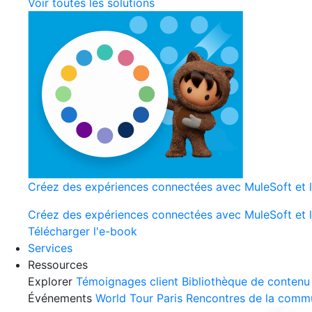
Voir toutes les solutions
Créez des expériences connectées avec MuleSoft et l
Créez des expériences connectées avec MuleSoft et l
Télécharger l'e-book
Services
Ressources
Explorer
Témoignages client
Bibliothèque de contenu
Événements
World Tour Paris
Rencontres de la comm