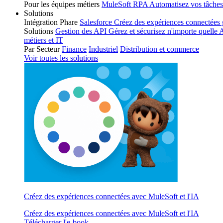
Pour les équipes métiers
MuleSoft RPA
Automatisez vos tâches
Solutions
Intégration Phare
Salesforce
Créez des expériences connectées g
Solutions
Gestion des API
Gérez et sécurisez n'importe quelle 
métiers et IT
Par Secteur
Finance
Industriel
Distribution et commerce
Voir toutes les solutions
Créez des expériences connectées avec MuleSoft et l'IA
Créez des expériences connectées avec MuleSoft et l'IA
Télécharger l'e-book