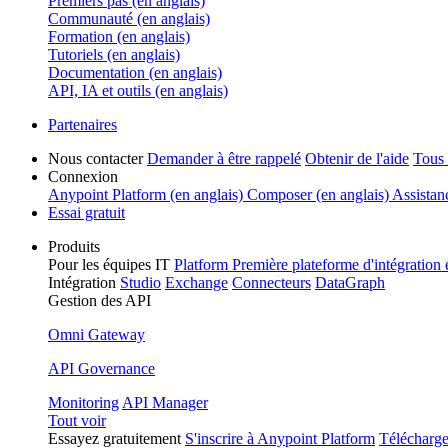
Premiers pas (en anglais)
Communauté (en anglais)
Formation (en anglais)
Tutoriels (en anglais)
Documentation (en anglais)
API, IA et outils (en anglais)
Partenaires
Nous contacter
Demander à être rappelé
Obtenir de l'aide
Tous 
Connexion
Anypoint Platform (en anglais)
Composer (en anglais)
Assistan
Essai gratuit
Produits
Pour les équipes IT
Platform
Première plateforme d'intégration
Intégration
Studio
Exchange
Connecteurs
DataGraph
Gestion des API
Omni Gateway
API Governance
Monitoring
API Manager
Tout voir
Essayez gratuitement
S'inscrire à Anypoint Platform
Télécharge