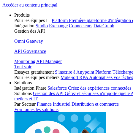
Skip
Accéder au contenu principal
to
Produits
content
Pour les équipes IT
Platform
Première plateforme d'intégration
Intégration
Studio
Exchange
Connecteurs
DataGraph
Gestion des API
Omni Gateway
API Governance
Monitoring
API Manager
Tout voir
Essayez gratuitement
S'inscrire à Anypoint Platform
Télécharge
Pour les équipes métiers
MuleSoft RPA
Automatisez vos tâches
Solutions
Intégration Phare
Salesforce
Créez des expériences connectées g
Solutions
Gestion des API
Gérez et sécurisez n'importe quelle 
métiers et IT
Par Secteur
Finance
Industriel
Distribution et commerce
Voir toutes les solutions