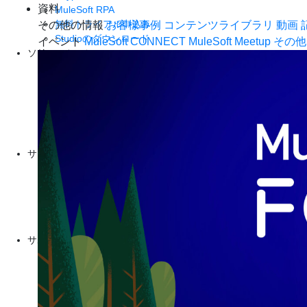
資料
MuleSoft RPA
無料トライアル申込み
その他の情報
お客様事例
コンテンツライブラリ
動画
Studioのダウンロード
イベント
MuleSoft CONNECT
MuleSoft Meetup
その他
ソリューション
金融サービス
製造
小売
保険
ヘルスケア
通信・メディア
サービス
トレーニング (英語)
Certification (英語)
MuleSoft Catalyst (英語)
Business Value Services (英語)
MuleSoft Meet-up (英語)
サポート
ヘルプセンター (英語)
コミュニティ (英語)
チュートリアル (英語)
ドキュメント