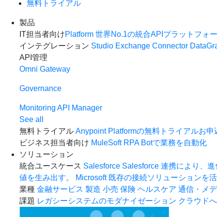
無料トライアル
製品
IT担当者向け
Platform
世界No.1の統合APIプラットフォ
インテグレーション
Studio
Exchange
Connector
DataGr
API管理
Omni Gateway
Governance
Monitoring
API Manager
See all
無料トライアル
Anypoint Platformの無料トライアルお
ビジネス担当者向け
MuleSoft RPA
Botで業務を自動化
ソリューション
統合ユースケース
Salesforce
Salesforce 連携に
値を生み出す。
Microsoft
既存の接続ソリューションを活用し
業種
金融サービス
製造
小売
保険
ヘルスケア
通信・メデ
課題
レガシーシステムのモダナイゼーション
クラウドへ