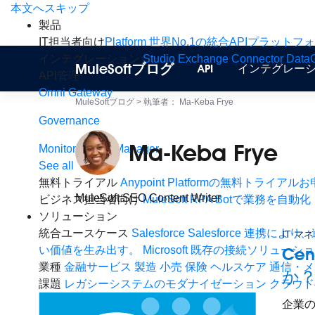
Skip
本文へスキップ
to
製品
content
IT担当者向け
Platform
世界No.1の統合APIプラットフ
インテグレーション
Studio
Exchange
Connector
Data
MuleSoftブログ
API
インテグレー
API管理
Omni Gateway
MuleSoftブログ
>
執筆者： Ma-Keba Frye
Governance
Ma-Keba Frye
Monitoring
API Manager
See all
無料トライアル
Anypoint Platformの無料トライアル
MuleSoft SEO Content Writer
ビジネス担当者向け
MuleSoft RPA
Botで業務を自動化
ソリューション
統合ユースケース
Salesforce
Salesforce 連携
IT マ
い価値を生み出す。
Microsoft
既存の接続ソリューション
Cen
業種
金融サービス
製造
小売
保険
ヘルスケア
通信・メ
か
課題
レガシーシステムのモダナイゼーション
クラウド
企業