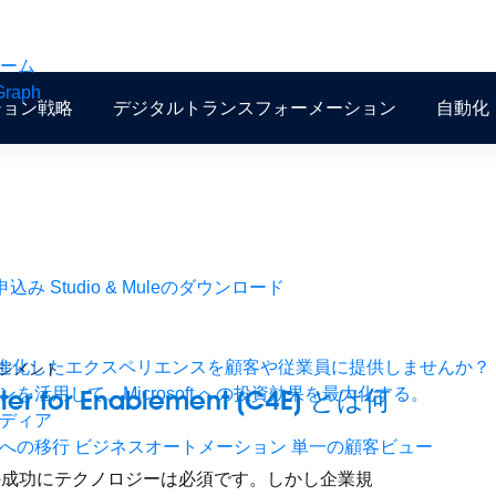
ォーム
Graph
ション戦略
デジタルトランスフォーメーション
自動化
お申込み
Studio & Muleのダウンロード
により、進化したエクスペリエンスを顧客や従業員に提供しませんか？
ネジメント
を活用して、Microsoft への投資効果を最大化する。
ter for Enablement (C4E) とは何
ディア
？
への移行
ビジネスオートメーション
単一の顧客ビュー
の成功にテクノロジーは必須です。しかし企業規