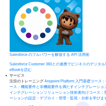
Salesforce のフルパワーを解放する API 活用術
Salesforce Customer 360との連携でビジネスのデジ
eBookを読む
サービス
注目のトレーニング
Anypoint Platform 入門
基礎コース：
ース：機能要件と非機能要件を満たすインテグレーショ
インテグレーションソリューション
技術者向けコース：
ーションの設定・デプロイ・管理・監視・分析を学びま