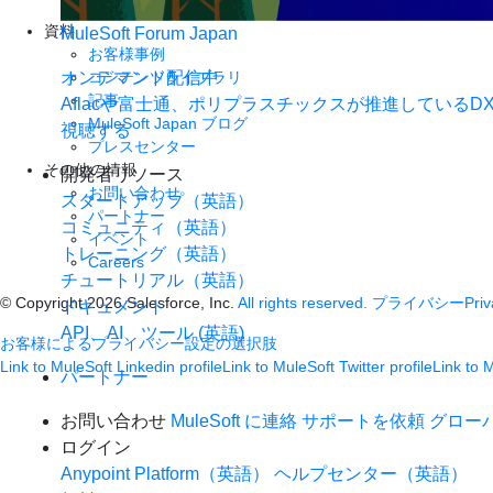
Quick start guides (英語)
資料
MuleSoft Forum Japan
お客様事例
オンデマンド配信中
コンテンツライブラリ
記事
Aflacや富士通、ポリプラスチックスが推進している
MuleSoft Japan ブログ
視聴する
プレスセンター
その他の情報
開発者リソース
お問い合わせ
スタートアップ（英語）
パートナー
コミュニティ（英語）
イベント
トレーニング（英語）
Careers
チュートリアル（英語）
© Copyright 2026
Salesforce, Inc.
All rights reserved.
プライバシー
Priv
ドキュメント
API、AI、ツール (英語)
お客様によるプライバシー設定の選択肢
Link to MuleSoft Linkedin profile
Link to MuleSoft Twitter profile
Link to 
パートナー
お問い合わせ
MuleSoft に連絡
サポートを依頼
グロー
ログイン
Anypoint Platform（英語）
ヘルプセンター（英語）