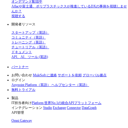
オンデマンド配信中
Aflacや富士通、ポリプラスチックスが推進しているDXの事例を視聴しませ
んか？
視聴する
開発者リソース
スタートアップ（英語）
コミュニティ（英語）
トレーニング（英語）
チュートリアル（英語）
ドキュメント
API、AI、ツール (英語)
パートナー
お問い合わせ
MuleSoft に連絡
サポートを依頼
グローバル拠点
ログイン
Anypoint Platform（英語）
ヘルプセンター（英語）
無料トライアル
製品
IT担当者向け
Platform
世界No.1の統合APIプラットフォーム
インテグレーション
Studio
Exchange
Connector
DataGraph
API管理
Omni Gateway