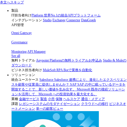
Skip
本文へスキップ
to
content
製品
IT担当者向け
Platform
世界No.1の統合APIプラットフォーム
インテグレーション
Studio
Exchange
Connector
DataGraph
API管理
Omni Gateway
Governance
Monitoring
API Manager
See all
無料トライアル
Anypoint Platformの無料トライアルお申込み
Studio & Muleの
ダウンロード
ビジネス担当者向け
MuleSoft RPA
Botで業務を自動化
ソリューション
統合ユースケース
Salesforce
Salesforce 連携により、進化したエクスペリエン
スを顧客や従業員に提供しませんか？
SAP
SAP の中に眠っているデータを
開放することで、新しい価値を生み出す。
Microsoft
既存の接続ソリューシ
ョンを活用して、Microsoft への投資効果を最大化する。
業種
金融サービス
製造
小売
保険
ヘルスケア
通信・メディア
課題
レガシーシステムのモダナイゼーション
クラウドへの移行
ビジネスオ
ートメーション
単一の顧客ビュー