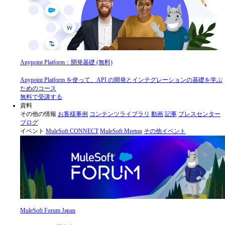
Anypoint Platform：開発基礎 (無料)
Anypoint Platform を使って、API の開発とインテグレーションの基礎を学ぶ
ためのコース
無料で受講する
資料
その他の情報
お客様事例
コンテンツライブラリ
動画
記事
プレスセンター
ブログ
イベント
MuleSoft CONNECT
MuleSoft Meetup
その他イベント
MuleSoft Forum Japan