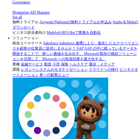
Governance
Monitoring
API Manager
See all
無料トライアル
Anypoint Platformの無料トライアルお申込み
Studio & Muleの
ダウンロード
ビジネス担当者向け
MuleSoft RPA
Botで業務を自動化
ソリューション
統合ユースケース
Salesforce
Salesforce 連携により、進化したエクスペリエン
スを顧客や従業員に提供しませんか？
SAP
SAP の中に眠っているデータを
開放することで、新しい価値を生み出す。
Microsoft
既存の接続ソリューシ
ョンを活用して、Microsoft への投資効果を最大化する。
業種
金融サービス
製造
小売
保険
ヘルスケア
通信・メディア
課題
レガシーシステムのモダナイゼーション
クラウドへの移行
ビジネスオ
ートメーション
単一の顧客ビュー