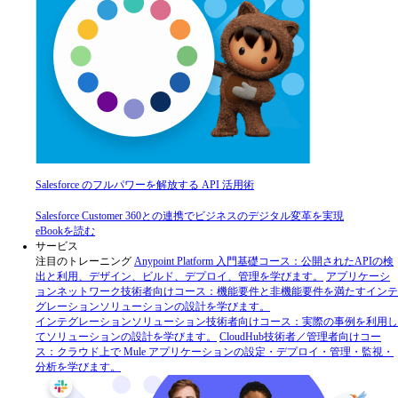
Salesforce のフルパワーを解放する API 活用術
Salesforce Customer 360との連携でビジネスのデジタル変革を実現
eBookを読む
サービス
注目のトレーニング
Anypoint Platform 入門
基礎コース：公開されたAPIの検
出と利用、デザイン、ビルド、デプロイ、管理を学びます。
アプリケーシ
ョンネットワーク
技術者向けコース：機能要件と非機能要件を満たすインテ
グレーションソリューションの設計を学びます。
インテグレーションソリューション
技術者向けコース：実際の事例を利用し
てソリューションの設計を学びます。
CloudHub
技術者／管理者向けコー
ス：クラウド上で Mule アプリケーションの設定・デプロイ・管理・監視・
分析を学びます。