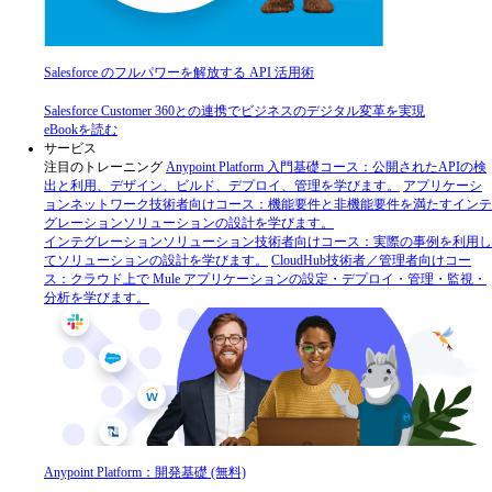
Salesforce のフルパワーを解放する API 活用術
Salesforce Customer 360との連携でビジネスのデジタル変革を実現
eBookを読む
サービス
注目のトレーニング
Anypoint Platform 入門
基礎コース：公開されたAPIの検
出と利用、デザイン、ビルド、デプロイ、管理を学びます。
アプリケーシ
ョンネットワーク
技術者向けコース：機能要件と非機能要件を満たすインテ
グレーションソリューションの設計を学びます。
インテグレーションソリューション
技術者向けコース：実際の事例を利用し
てソリューションの設計を学びます。
CloudHub
技術者／管理者向けコー
ス：クラウド上で Mule アプリケーションの設定・デプロイ・管理・監視・
分析を学びます。
Anypoint Platform：開発基礎 (無料)