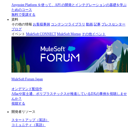
Anypoint Platform を使って、API の開発とインテグレーションの基礎を学ぶ
ためのコース
無料で受講する
資料
その他の情報
お客様事例
コンテンツライブラリ
動画
記事
プレスセンター
ブログ
イベント
MuleSoft CONNECT
MuleSoft Meetup
その他イベント
MuleSoft Forum Japan
オンデマンド配信中
Aflacや富士通、ポリプラスチックスが推進しているDXの事例を視聴しませ
んか？
視聴する
開発者リソース
スタートアップ（英語）
コミュニティ（英語）