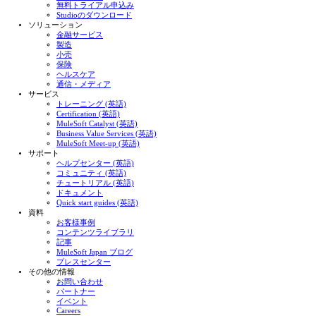
無料トライアル申込み
Studioのダウンロード
ソリューション
金融サービス
製造
小売
保険
ヘルスケア
通信・メディア
サービス
トレーニング (英語)
Certification (英語)
MuleSoft Catalyst (英語)
Business Value Services (英語)
MuleSoft Meet-up (英語)
サポート
ヘルプセンター (英語)
コミュニティ (英語)
チュートリアル (英語)
ドキュメント
Quick start guides (英語)
資料
お客様事例
コンテンツライブラリ
記事
MuleSoft Japan ブログ
プレスセンター
その他の情報
お問い合わせ
パートナー
イベント
Careers