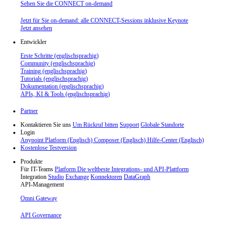
Sehen Sie die CONNECT on-demand
Jetzt für Sie on-demand: alle CONNECT-Sessions inklusive Keynote
Jetzt ansehen
Entwickler
Erste Schritte (englischsprachig)
Community (englischsprachig)
Training (englischsprachig)
Tutorials (englischsprachig)
Dokumentation (englischsprachig)
APIs, KI & Tools (englischsprachig)
Partner
Kontaktieren Sie uns
Um Rückruf bitten
Support
Globale Standorte
Login
Anypoint Platform (Englisch)
Composer (Englisch)
Hilfe-Center (Englisch)
Kostenlose Testversion
Produkte
Für IT-Teams
Platform
Die weltbeste Integrations- und API-Plattform
Integration
Studio
Exchange
Konnektoren
DataGraph
API-Management
Omni Gateway
API Governance