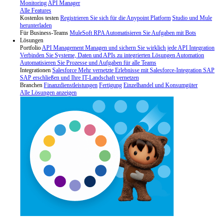
Monitoring
API Manager
Alle Features
Kostenlos testen
Registrieren Sie sich für die Anypoint Platform
Studio und Mule
herunterladen
Für Business-Teams
MuleSoft RPA
Automatisieren Sie Aufgaben mit Bots
Lösungen
Portfolio
API Management
Managen und sichern Sie wirklich jede API
Integration
Verbinden Sie Systeme, Daten und APIs zu integrierten Lösungen
Automation
Automatisieren Sie Prozesse und Aufgaben für alle Teams
Integrationen
Salesforce
Mehr vernetzte Erlebnisse mit Salesforce-Integration
SAP
SAP erschließen und Ihre IT-Landschaft vernetzen
Branchen
Finanzdienstleistungen
Fertigung
Einzelhandel und Konsumgüter
Alle Lösungen anzeigen