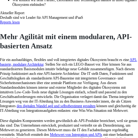
Wie können wir neue Partner, Lieferanten und Technologien nahtlos in unser digitales
Ökosystem einbinden?
Aktueller Report
Deshalb sind wir Leader für API Management und iPaaS
Reports lesen
Mehr Agilität mit einem modularen, API-
basierten Ansatz
Für ein ausbaufähiges, flexibles und voll integriertes digitales Ökosystem braucht es eine
API-
basierte, modulare Architektur
. Stellen Sie sich ein LEGO-Bauset vor. Hier können Sie aus
standardisierten Basismodulen intuitiv beliebige neue Gebilde zusammenfügen. Nach diesem
Prinzip funktioniert auch eine API-basierte Architektur: Die IT stellt Daten, Funktionen und
Geschäftslogiken als standardisierte API-Bausteine mit integrierten Governance- und
Sicherheitsmechanismen über eine zentrale Plattform zur Verfügung. Aus diesen
Standardmodulen können interne und externe Mitglieder des digitalen Ökosystems mit
intuitiven Low-Code-Tools neue digitale Lösungen einfach, schnell und passend zu den
Geschäftsanforderungen entwickeln. Die Organisation verlagert damit das Thema integrierte
Lösungen weg von der IT-Abteilung hin zu den Business-Anwender:innen, die als Citizen
Integrators
den digitalen Wandel agil und selbstbestimmt gestalten
können und gleichzeitig die
IT-Abteilung von Integrationsaufgaben entlasten: eine Win-Win-Situation mit Mehrwert.
Diese digitalen Komponenten werden gewöhnlich als API-Produkte bezeichnet, weil sie genau
das sind: Das Unternehmen entwickelt, produziert und vertreibt sie als Dienstleistung, um
Mehrwert zu generieren. Diesen Mehrwert muss die IT den Fachabteilungen regelmäßig
vermitteln. MuleSoft ermittelt den
Mehrwert von Integration und APIs
mit einer belastbaren