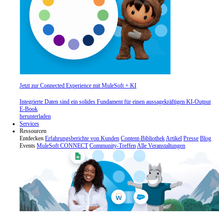
Jetzt zur Connected Experience mit MuleSoft + KI
Integrierte Daten sind ein solides Fundament für einen aussagekräftigen KI-Output
E-Book
herunterladen
Services
Ressourcen
Entdecken
Erfahrungsberichte von Kunden
Content-Bibliothek
Artikel
Presse
Blog
Events
MuleSoft CONNECT
Community-Treffen
Alle Veranstaltungen