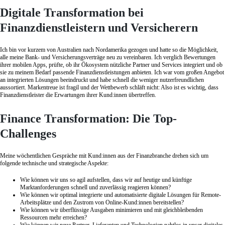
Digitale Transformation bei
Finanzdienstleistern und Versicherern
Ich bin vor kurzem von Australien nach Nordamerika gezogen und hatte so die Möglichkeit,
alle meine Bank- und Versicherungsverträge neu zu vereinbaren. Ich verglich Bewertungen
ihrer mobilen Apps, prüfte, ob ihr Ökosystem nützliche Partner und Services integriert und ob
sie zu meinem Bedarf passende Finanzdienstleistungen anbieten. Ich war vom großen Angebot
an integrierten Lösungen beeindruckt und habe schnell die weniger nutzerfreundlichen
aussortiert. Markentreue ist fragil und der Wettbewerb schläft nicht: Also ist es wichtig, dass
Finanzdienstleister die Erwartungen ihrer Kund:innen übertreffen.
Finance Transformation: Die Top-
Challenges
Meine wöchentlichen Gespräche mit Kund:innen aus der Finanzbranche drehen sich um
folgende technische und strategische Aspekte:
Wie können wir uns so agil aufstellen, dass wir auf heutige und künftige
Marktanforderungen schnell und zuverlässig reagieren können?
Wie können wir optimal integrierte und automatisierte digitale Lösungen für Remote-
Arbeitsplätze und den Zustrom von Online-Kund:innen bereitstellen?
Wie können wir überflüssige Ausgaben minimieren und mit gleichbleibenden
Ressourcen mehr erreichen?