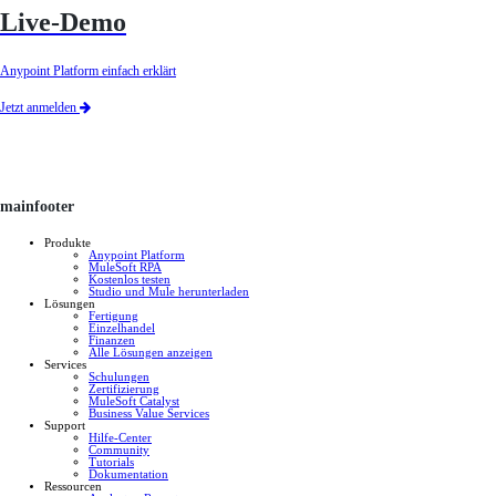
Live-Demo
Anypoint Platform einfach erklärt
Jetzt anmelden
mainfooter
Produkte
Anypoint Platform
MuleSoft RPA
Kostenlos testen
Studio und Mule herunterladen
Lösungen
Fertigung
Einzelhandel
Finanzen
Alle Lösungen anzeigen
Services
Schulungen
Zertifizierung
MuleSoft Catalyst
Business Value Services
Support
Hilfe-Center
Community
Tutorials
Dokumentation
Ressourcen