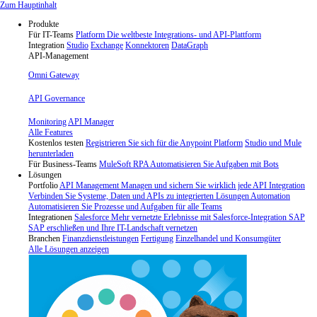
Skip
Zum Hauptinhalt
to
Produkte
content
Für IT-Teams
Platform
Die weltbeste Integrations- und API-Plattform
Integration
Studio
Exchange
Konnektoren
DataGraph
API-Management
Omni Gateway
API Governance
Monitoring
API Manager
Alle Features
Kostenlos testen
Registrieren Sie sich für die Anypoint Platform
Studio und Mule
herunterladen
Für Business-Teams
MuleSoft RPA
Automatisieren Sie Aufgaben mit Bots
Lösungen
Portfolio
API Management
Managen und sichern Sie wirklich jede API
Integration
Verbinden Sie Systeme, Daten und APIs zu integrierten Lösungen
Automation
Automatisieren Sie Prozesse und Aufgaben für alle Teams
Integrationen
Salesforce
Mehr vernetzte Erlebnisse mit Salesforce-Integration
SAP
SAP erschließen und Ihre IT-Landschaft vernetzen
Branchen
Finanzdienstleistungen
Fertigung
Einzelhandel und Konsumgüter
Alle Lösungen anzeigen