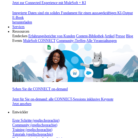
Jetzt zur Connected Experience mit MuleSoft + KI
Integrierte Daten sind ein solides Fundament für einen aussagekräftigen KI-Output
E-Book
herunterladen
Services
Ressourcen
Entdecken
Erfahrungsberichte von Kunden
Content-Bibliothek
Artikel
Presse
Blog
Events
MuleSoft CONNECT
Community-Treffen
Alle Veranstaltungen
Sehen Sie die CONNECT on-demand
Jetzt für Sie on-demand: alle CONNECT-Sessions inklusive Keynote
Jetzt ansehen
Entwickler
Erste Schritte (englischsprachig)
Community (englischsprachig)
Training (englischsprachig)
Tutorials (englischsprachig)