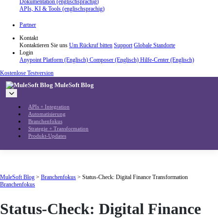
Dokumentation (englischsprachig)
APIs, KI & Tools (englischsprachig)
Partner
Kontakt
Kontaktieren Sie uns
Um Rückruf bitten
Support
Globale Standorte
Login
Anypoint Platform (Englisch)
Composer (Englisch)
Hilfe-Center (Englisch)
Kostenlose Testversion
MuleSoft Blog
APIs + Integration
Automatisierung
Branchenfokus
Strategie + Transformation
Produkt-Updates
MuleSoft Blog
>
Branchenfokus
>
Status-Check: Digital Finance Transformation
Branchenfokus
Status-Check: Digital Finance